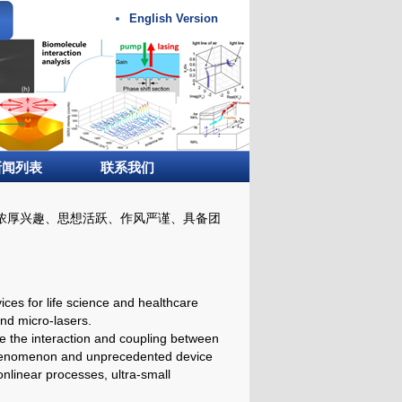
English Version
新闻列表
联系我们
浓厚兴趣、思想活跃、作风严谨、具备团
ces for life science and healthcare
and m
icro-lasers.
e the interaction and coupling between
phenomenon and unprecedented device
nonlinear processes, u
ltra-small