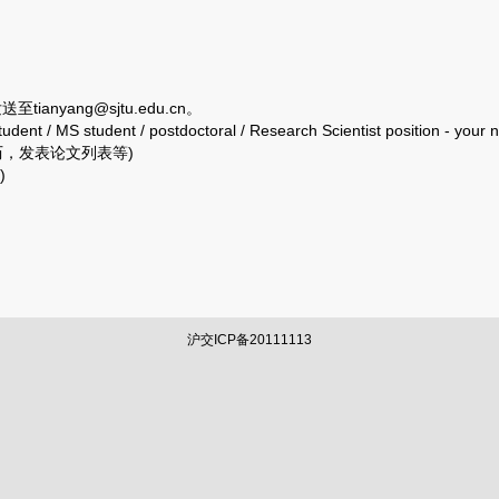
发送至
tianyang@sjtu.edu.cn
。
t / MS student / postdoctoral / Research Scientist position - your
历，发表论文列表等)
)
沪交ICP备20111113