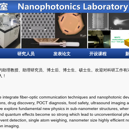
研究人员
发表论文
开设课程
的助理教授、助理研究员、博士后、博士生、硕士生。欢迎对科研工作有
入！
e integrate fiber-optic communication techniques and nanophotonic devi
ons, d
rug discovery,
POCT diagnosis, f
ood safety, u
ltrasound imaging 
w
e explore fundamental new physics in sub-nanometer structures, wher
and quantum effects become so strong which lead to unconventional 
vent detection, s
ingle atom weighing, n
anometer size highly efficient 
on imaging.