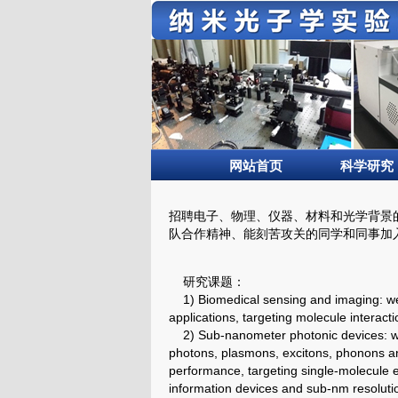
网站首页
科学研究
招聘电子、物理、仪器、材料和光学背景
队合作精神、能刻苦攻关的同学和同事加
研究课题：
1)
Biomedical sensing and imaging: w
applications, targeting m
olecule interacti
2)
Sub-nanometer photonic devices: 
photons, plasmons, excitons, phonons 
performance, targeting s
ingle-molecule e
information devices and s
ub-nm resoluti